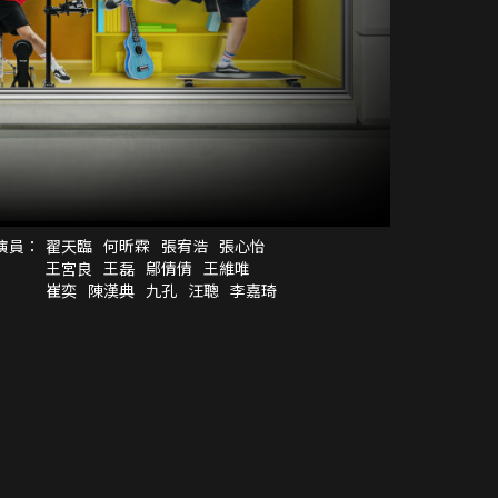
演員：
翟天臨
何昕霖
張宥浩
張心怡
王宮良
王磊
鄔倩倩
王維唯
崔奕
陳漢典
九孔
汪聰
李嘉琦