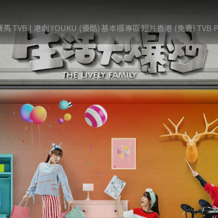
賽馬
TVB | 港劇
YOUKU (優酷)
基本版專區
短片香港 (免費)
TVB P