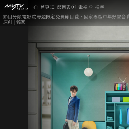
首頁
節目表
電視
搜尋
節目分類
電影院
專題限定
免費節目
愛．回家專區
中年好聲音
原創 | 獨家