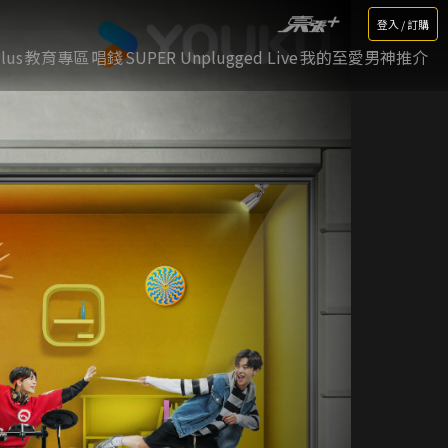
登入 / 訂購
lus
教育專區
唱錢
SUPER Unplugged Live
我的至愛男神推介