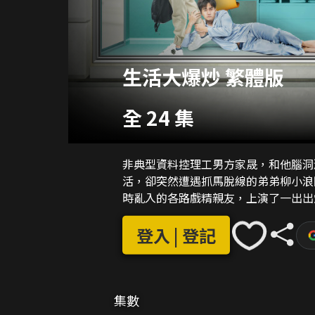
生活大爆炒 繁體版
全 24 集
非典型資料控理工男方家晟，和他腦洞
活，卻突然遭遇抓馬脫線的弟弟柳小浪
時亂入的各路戲精親友，上演了一出出
登入 | 登記
集數