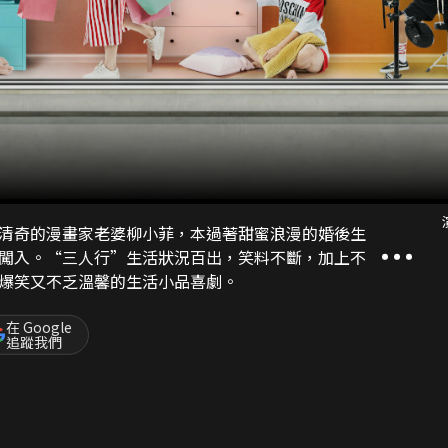
清奇的漫畫家老婆柳小菲，本過著甜蜜浪漫的婚後生
闖入。“三人行”生活狀況百出，笑料不斷，加上不
爆笑又不乏溫馨的生活小品喜劇。
在 Google
追蹤我們