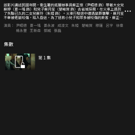
該影片講述民國年間，衛生署的底層辦事員蘇正懷（尹昭德 飾）帶著大女兒
蘇婷（夏一瑤 飾）和兒子蘇月笙（楚喻賀 飾）去省城探親，在火車上遇到
了失聯已久的二女兒蘇玲（朱婭 飾）。火車行駛途中遭遇鼠群襲擊，蘇月笙
不幸被老鼠咬傷，陷入昏迷，為了拯救小兒子和眾多被咬傷的乘客，蘇正懷
和蘇婷決定冒險前往小白河醫院取藥，就此開啟了一場極限大逃亡。
演員：
尹昭德
夏一瑤
姜永波
成浚文
朱婭
楚喻賀
穆薩
呂宇
徐偉
楊永豐
王新森
鄧威
張磊
集數
第 1 集