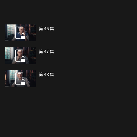
第 46 集
第 47 集
第 48 集