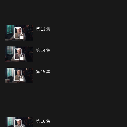
第 13 集
第 14 集
第 15 集
第 16 集