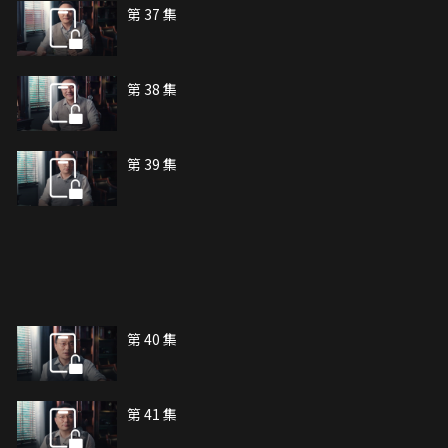
第 37 集
第 38 集
第 39 集
第 40 集
第 41 集