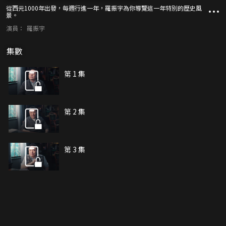
從西元1000年出發，每週行進一年，羅振宇為你導覽這一年特別的歷史風
景。
演員：
羅振宇
集數
第 1 集
第 2 集
第 3 集