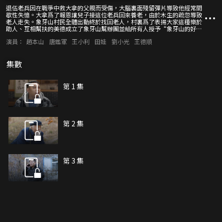
退伍老兵因在戰爭中救大拿的父親而受傷，大腦裏面殘留彈片導致他經常間
歇性失憶。大拿爲了報恩讓兒子接這位老兵回來養老，由於木生的疏忽導致
老人走失。象牙山村民全體出動終於找回老人，村裏爲了表揚大家這種樂於
助人、互相幫扶的美德成立了象牙山幫辦團並給所有人授予“象牙山的好
人”稱號。老人記憶錯亂回到戰爭年代，村民們一起陪他演戲幫他找回記
演員：
趙本山
唐鑑軍
王小利
田娃
劉小光
王德順
憶，還找到了他失聯多年的戰友，使老人完成心願。大家在這過程中感同身
受的體驗了從參軍入伍到抗美援朝的整個軍旅生涯，每個人都如同當了一回
兵得到了不同的成長。同時也使大家認識到沒有革命先輩們的浴血奮戰就沒
集數
有今天的和平時代，讓我們學會珍惜今天來之不易的幸福生活，學會感恩。
第 1 集
第 2 集
第 3 集