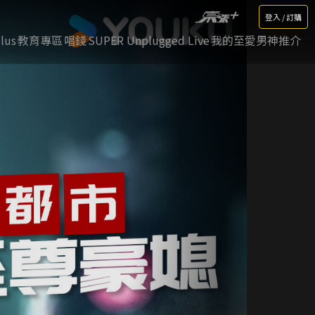
登入 / 訂購
lus
教育專區
唱錢
SUPER Unplugged Live
我的至愛男神推介