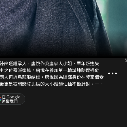
練篩選繼承人，唐悅作為唐家大小姐，早年叛逃失
主之位覆滅家族。唐悅在參加第一輪試煉時遭遇危
兩人再遇烏龍般結姻。唐悅因為隱瞞身份在陸家備受
後更是被暗戀陸北辰的大小姐趙仙仙不斷針對。一輪
贏取了一定資源，暗中對公司遭遇困難的陸北辰施以
認清自己的感情，唐悅也在第二輪試煉中與親妹解開
在 Google
追蹤我們