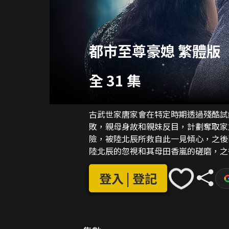
都市至尊豪媳 繁體版
全 31 集
古武世家唐家會在特定時期透過殘酷試
敗，親母身故和親妹反目，計劃奪取家
險，被陸北辰所救自此一見傾心，之後
陸北辰的忽視和其母田香嵐的磋磨，之
試煉通過後唐悅作為唯二的倖存繼承人
援手，夫妻在不斷的瑣事中逐漸傾心並
登入 | 登記
誤會，共同迎向最終試煉。