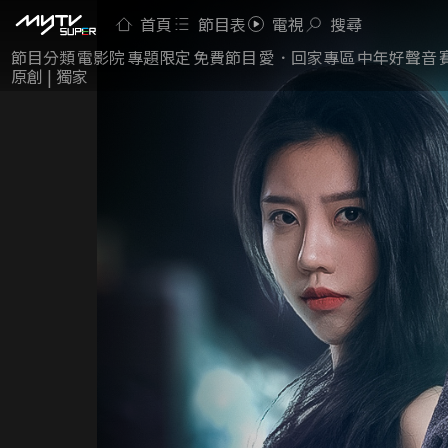
首頁
節目表
電視
搜尋
節目分類
電影院
專題限定
免費節目
愛．回家專區
中年好聲音
原創 | 獨家