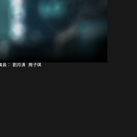
演員：
劉月濤
周子琪