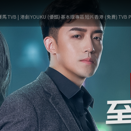
賽馬
TVB | 港劇
YOUKU (優酷)
基本版專區
短片香港 (免費)
TVB P