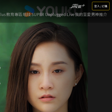
登入 / 訂購
lus
教育專區
唱錢
SUPER Unplugged Live
我的至愛男神推介