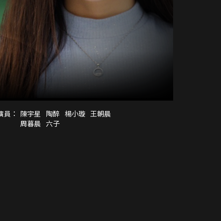
演員：
陳宇星
陶醉
楊小璇
王朝晨
周暮晨
六子