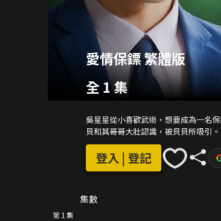
愛情保鏢 繁體版
全 1 集
吳星星從小喜歡武術，想要成為一名保
貝和其哥哥大壯認識，被貝貝所吸引。
登入 | 登記
集數
第 1 集