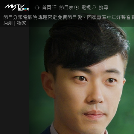
首頁
節目表
電視
搜尋
節目分類
電影院
專題限定
免費節目
愛．回家專區
中年好聲音
原創 | 獨家