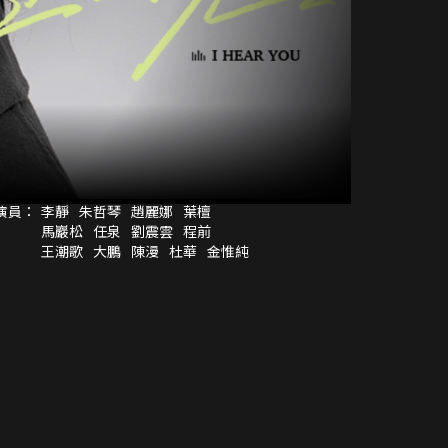
演員：
李靜
朱哲琴
趙麗娜
葉檀
馬巖松
任泉
劉震雲
程前
王潮歌
大鵬
陳漫
杜華
金惟純