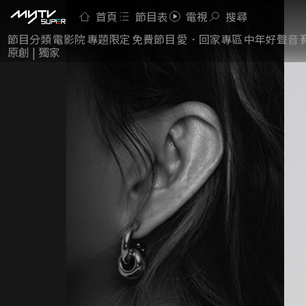
首頁
節目表
電視
搜尋
節目分類
電影院
專題限定
免費節目
愛．回家專區
中年好聲音
原創 | 獨家