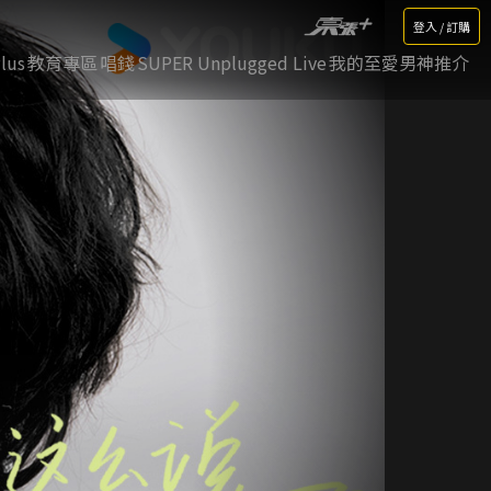
登入 / 訂購
lus
教育專區
唱錢
SUPER Unplugged Live
我的至愛男神推介