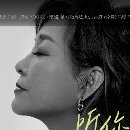
賽馬
TVB | 港劇
YOUKU (優酷)
基本版專區
短片香港 (免費)
TVB P