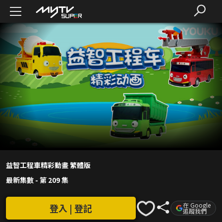
益智工程車精彩動畫 繁體版
最新集數
-
第 209 集
在 Google
登入 | 登記
追蹤我們