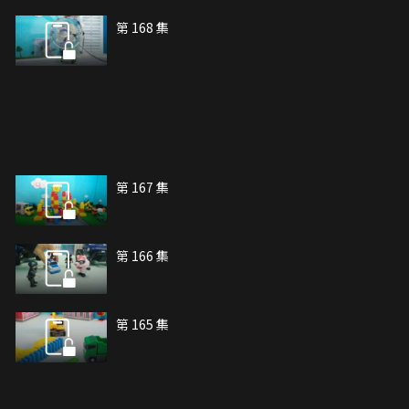
第 168 集
第 167 集
第 166 集
第 165 集