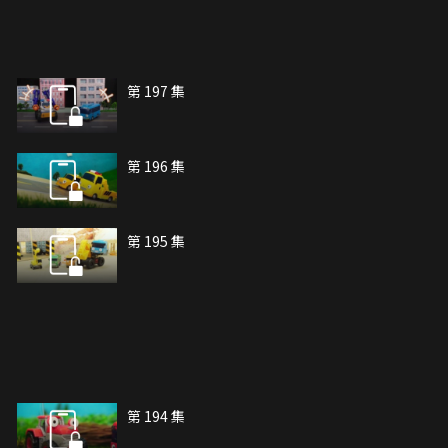
第 197 集
第 196 集
第 195 集
第 194 集