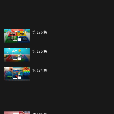
第 176 集
第 175 集
第 174 集