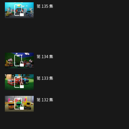
第 135 集
第 134 集
第 133 集
第 132 集