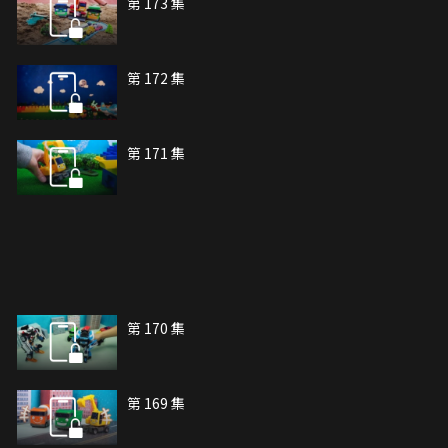
第 173 集
第 172 集
第 171 集
第 170 集
第 169 集