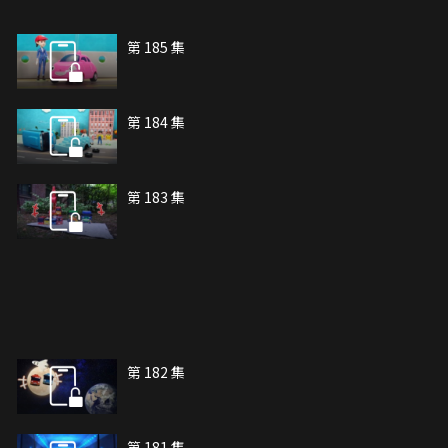
第 185 集
第 184 集
第 183 集
第 182 集
第 181 集