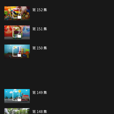
第 152 集
第 151 集
第 150 集
第 149 集
第 148 集