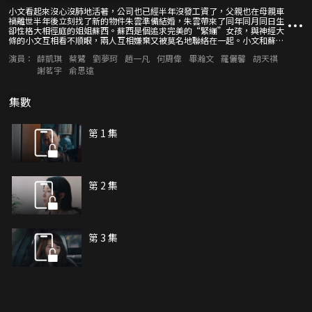
小文看起來沒心沒肺地活著，公司也已經半年沒發工資了，父親也在母親車
禍離世半年後立刻找了新的物件朱雲準備結婚，朱雲帶來了同年同月同日生
卻性格大相徑庭的姐姐蘇西。蘇西是個追求完美的“緊繃”女孩，與神經大
條的小文互相看不順眼，兩人互相嫌棄又被莫名地聯絡在一起。小文和蘇西
發現兩人其實骨子裡是類似的人，她們對未來的恐懼都是來自對今天的厭
演員：
薛凱琪
蔡鷺
劉夢珂
趙一凡
何周偉
畢瀚文
羅儷馨
胡天祺
倦。小文的母親在車禍前曾打電話給小文要接她去吃飯，而小文在看電影忽
略了電話，導致母親直接去了外婆家而遭遇車禍，小文內心一直糾結是自己
謝茗宇
俞思遠
害死了母親。父親迅速找到新的物件，這讓小文很難再相信人世間有真情存
在。蘇西因為父母的離婚而對母親產生了強烈的排斥感，她覺得隨意被丟棄
的父親很可憐，這導致她不忍分手一直忍受著渣男。兩位女生在人生這個時
集數
刻的相遇，從互相討厭、詆譭、使絆，到彼此理解到最後的互相支援，都體
現了人生如果不能完美，但至少可以放下，讓生活繼續前行。
第 1 集
第 2 集
第 3 集