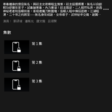
寒毒纏身的僕役無名，與莊主女君蝶暗生情愫。莊主設選婿賽，無名以自創
輕功逆襲世家子，試毒破寒毒，內力暴漲！莊主毀諾，二人毅然私奔。途遇
神祕老者和盲眼劍客，客棧遭魔刀教圍堵，盲眼人暗中傳招退敵。江湖暗
湧，二十年之約將至——無名身世成謎、女帝尋子、武林祕辛交織，謎團待
解！逆襲、私奔、奇遇、陰謀……層疊反轉，一場風暴即將席捲武林！
演員：
景研竣
潘銘允
唐文龍
呂頌賢
集數
第 1 集
第 2 集
第 3 集