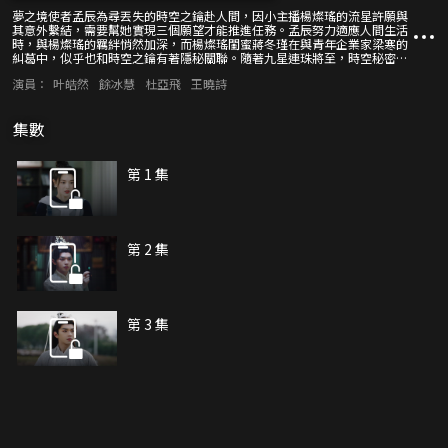
夢之境使者孟辰為尋丟失的時空之鑰赴人間，因小主播楊燦瑤的流星許願與
其意外繫結，需要幫她實現三個願望才能推進任務。孟辰努力適應人間生活
時，與楊燦瑤的羈絆悄然加深，而楊燦瑤閨蜜蔣冬瑾在與青年企業家梁寒的
糾葛中，似乎也和時空之鑰有著隱秘關聯。隨著九星連珠將至，時空秘密漸
顯，兩界隔閡與未知危機交織，這場跨越時空的相遇，最終能否衝破宿命束
演員：
叶皓然
餘冰慧
杜亞飛
王曉詩
縛？
集數
第 1 集
第 2 集
第 3 集