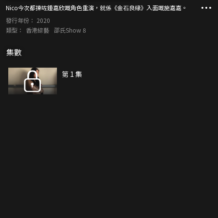
Nico今次都揀咗鍾嘉欣嘅角色重演，就係《金石良緣》入面嘅施嘉嘉。
發行年份：
2020
類型：
香港綜藝
邵氏Show 8
集數
第 1 集