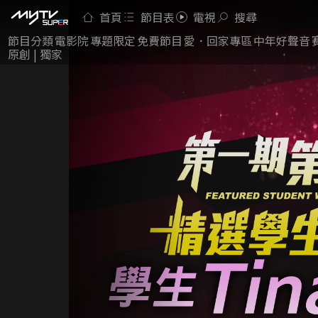
首頁
節目表
電視
搜尋
節目分類
電影院
專題限定
免費節目
愛．回家專區
中年好聲音
原創 | 獨家