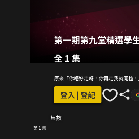
第一期第九堂精選學生作品
全 1 集
原來「你唔好走呀！你再走我就開槍！」
登入 | 登記
集數
第 1 集