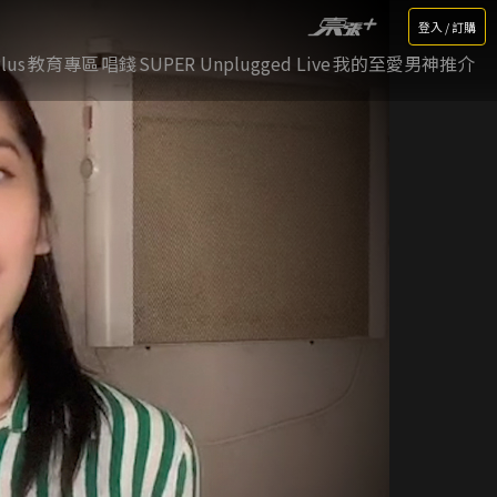
登入 / 訂購
lus
教育專區
唱錢
SUPER Unplugged Live
我的至愛男神推介