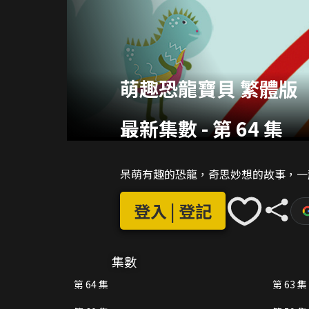
萌趣恐龍寶貝 繁體版
最新集數
-
第 64 集
呆萌有趣的恐龍，奇思妙想的故事，一
登入 | 登記
集數
第 64 集
第 63 集