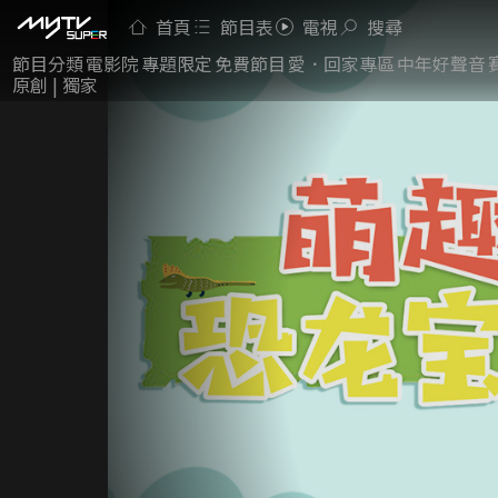
首頁
節目表
電視
搜尋
節目分類
電影院
專題限定
免費節目
愛．回家專區
中年好聲音
原創 | 獨家