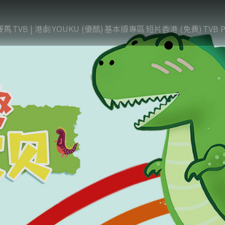
賽馬
TVB | 港劇
YOUKU (優酷)
基本版專區
短片香港 (免費)
TVB P