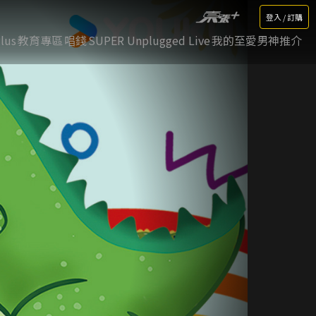
登入 / 訂購
lus
教育專區
唱錢
SUPER Unplugged Live
我的至愛男神推介