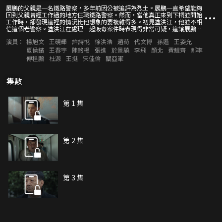
展鵬的父親是一名鐵路警察，多年前因公被追評為烈士。展鵬一直希望能夠
回到父親曾經工作過的地方任職鐵路警察。然而，當他真正來到下桐並開始
工作時，卻發現這裡的情況比他想象的要複雜得多。初見塗洪江，他並不相
信這個老警察。塗洪江在處理一起販毒案件時表現得非常可疑，這讓展鵬對
他產生了戒備。然而，隨著時間的推移，塗洪江用自己的行動證明了自己的
演員：
楊旭文
王硯輝
許詩悅
徐洪浩
趙荀
代文博
孫遜
王姿允
清白。後在攜手辦案的過程中，展鵬逐漸對塗洪江產生敬意，兩人最終聯手
將幕後主使緝拿歸案。
夏侯鑌
王春宇
陳銘楊
張進
於景驍
李飛
顏北
費鯉齊
郝率
傅程鵬
杜源
王挺
宋佳倫
關亞軍
集數
第 1 集
第 2 集
第 3 集