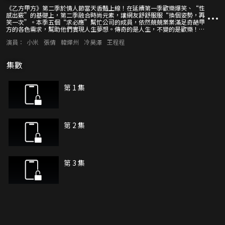
《乙方甲方》第二季於情人節當天香豔上線！在延續第一季歡樂爆笑、“性
感出竅”的基礎上，第二季融合時尚元素，讓網友舒舒服服“換個姿勢，再
笑一次”。本季五個“求必應”幫忙公司的成員，依然兢兢業業滿足奇葩甲
方的各色需求，幫助他們實現人生夢想。傳奇的是人生，不變的是歡樂！只
要你有夢想，歡迎來到《乙方甲方》！
演員：
小米
張倩
韓燁州
冷昊澤
王程程
集數
第 1 集
第 2 集
第 3 集