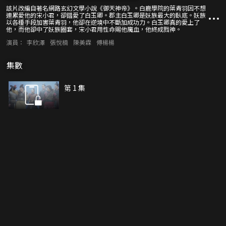
該片改編自著名網路玄幻文學小說《御天神帝》。白鹿學院的葉青羽因不想
連累愛他的宋小君，卻錯愛了白玉卿。郡主白玉卿是妖族最大的臥底。妖族
以各種手段加害葉青羽，他卻在逆境中不斷加成功力。白玉卿真的愛上了
他，而他卻中了妖族圈套，宋小君用性命賜他魔血，他終成戮神。
演員：
李欣澤
張悅楠
陳美霖
傅楊楊
集數
第 1 集