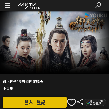
御天神帝2修羅戮神 繁體版
全 1 集
在 Google
登入 | 登記
追蹤我們