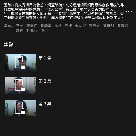
國內以真人秀欄目為發想，網臺聯動，充分運用網際網路思維創作而成的非
典型職場爆笑網路喜劇。“獵人公會”有三寶：摳門又毒舌的囧老大丁一
毛，腹黑又傲嬌的俏女郎茉莉，“藍翔”高材生、非典型技術宅男凱瑞。這
三個職場殺手憑藉著在短短一年內趕走87任總監的光榮戰績成功激怒了大老
闆，被下了“再招不來一位總監，就統統滾蛋！”的命令。於是三人在接下
演員：
李林
班嘉佳
黃藝馨
喬杉
李棟
張本煜
裘英俊
黃宥明
陶昕然
來的日子裡先後遇到了想要痛改前非的“偷竊癖患者”葉蕭、因為美貌而遭
遇職場困擾的美女玫瑰、“黃衣天使”聞屁師阿政、喪失信心的“拆彈磚
鄒楊
孔連順
德柏
家”、賣墓地的騙子馬路以及裝神弄鬼的“大陰陽師”等一系列怪咖奇葩的
應聘者，展開了一段爆笑伴隨著感動，無厘頭伴隨著溫情的職場招聘之旅。
在這段旅程中，他們漸漸找回了初入職場時的那份執著與堅強，幸福與美
集數
好。
第 1 集
第 2 集
第 3 集