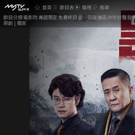
首頁
節目表
電視
搜尋
節目分類
電影院
專題限定
免費節目
愛．回家專區
中年好聲音
原創 | 獨家