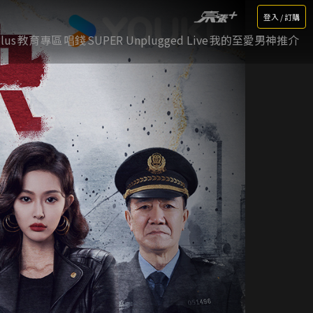
登入 / 訂購
lus
教育專區
唱錢
SUPER Unplugged Live
我的至愛男神推介