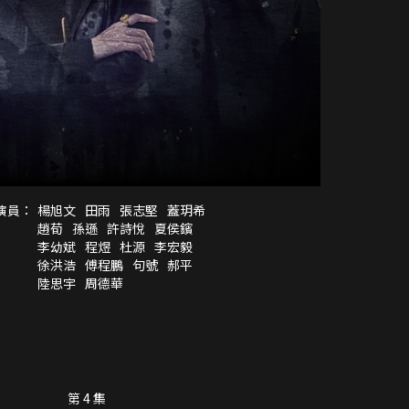
演員：
楊旭文
田雨
張志堅
蓋玥希
趙荀
孫遜
許詩悅
夏侯鑌
李幼斌
程煜
杜源
李宏毅
徐洪浩
傅程鵬
句號
郝平
陸思宇
周德華
第 4 集