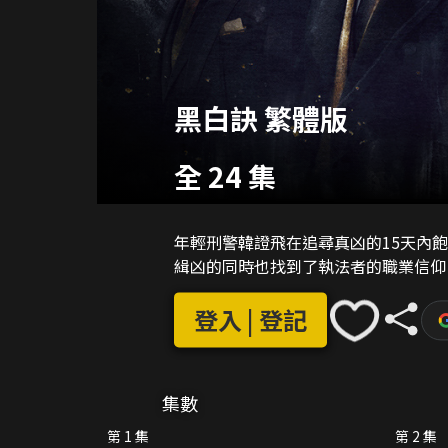
黑白訣 繁體版
全 24 集
年輕刑警韓證飛在追尋真凶的15天內
緝凶的同時也找到了執法者的職業信仰
登入 | 登記
集數
第 1 集
第 2 集