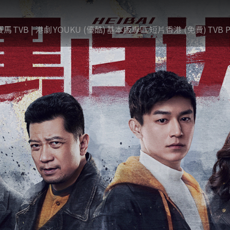
賽馬
TVB | 港劇
YOUKU (優酷)
基本版專區
短片香港 (免費)
TVB P