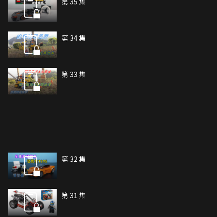
第 35 集
第 34 集
第 33 集
第 32 集
第 31 集