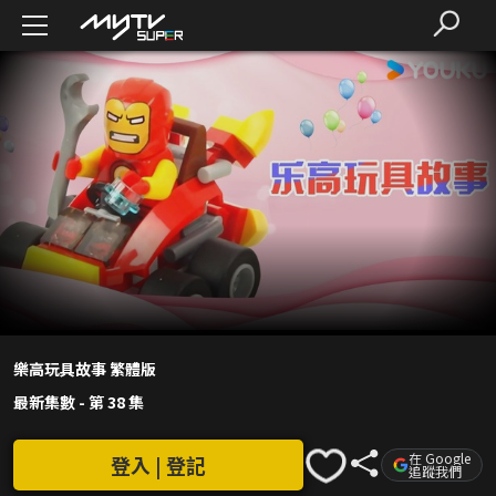
樂高玩具故事 繁體版
最新集數
-
第 38 集
在 Google
登入 | 登記
追蹤我們