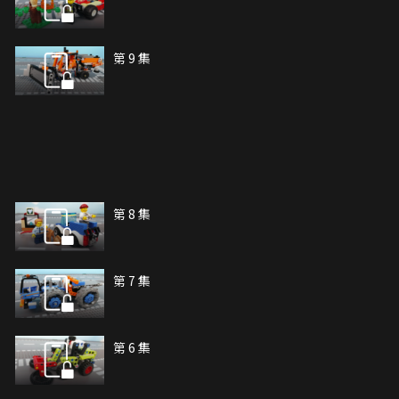
第 9 集
第 8 集
第 7 集
第 6 集