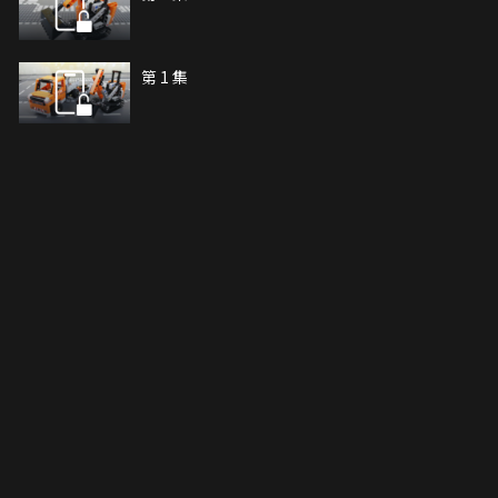
第 1 集