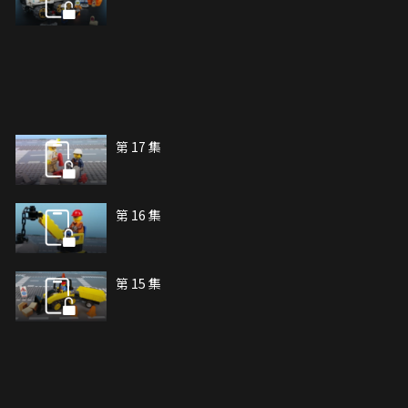
第 17 集
第 16 集
第 15 集