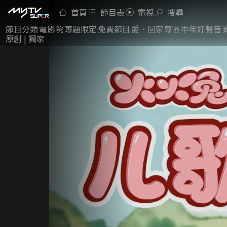
首頁
節目表
電視
搜尋
節目分類
電影院
專題限定
免費節目
愛．回家專區
中年好聲音
原創 | 獨家