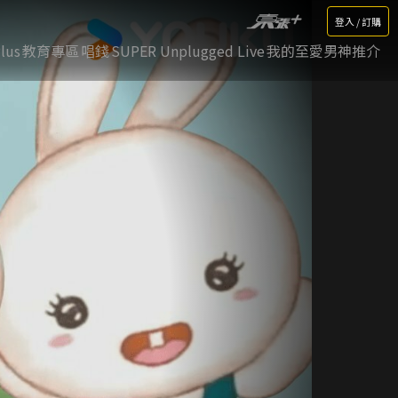
登入 / 訂購
lus
教育專區
唱錢
SUPER Unplugged Live
我的至愛男神推介