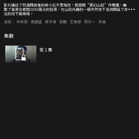
影片講述了刑滿釋放後的蔣小石不思悔改，假借開“夢幻山莊”作掩護，騙
取了香港女老闆2000萬元的投資，在山莊內藏的一個天然地下溶洞開設了非
法的地下娛樂場。
演員：
林希雯
桑國盛
單宇澤
張鵬
王勇肆
葉天一
李堯
集數
第 1 集