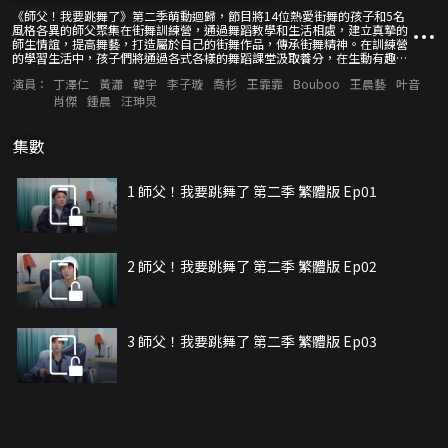
《師父！我要跳舞了》第二季萌動迴歸，節目將14位熱愛街舞的孩子和5名
風格各異的師父聚集在街舞訓練營，通過舞蹈教學和生活相處，建立真摯的
師生情誼，提高舞藝，打造屬於自己的街舞作品，傳承街舞精神。在訓練營
的學習生活中，孩子們將通過各式各樣的舞蹈課堂汲取養分，在生動有趣的
外出任務中發掘興趣所在，在合宿生活中領會集體意識，建立正確的價值
演員：
丁澤仁
黃瀟
韓宇
李子璇
喬杉
王霏霏
Bouboo
王晨藝
叶音
觀。節目將跟隨主節目分集環節進行內容拓展、劇情延伸，加強師生生活和
舞蹈向的人物關係塑造，揭祕萌娃和師父們在訓練營中的酸甜苦辣。
肖傑
鍾晨
汪珅炅
集數
1 師父！我要跳舞了 第二季 繁體版 Ep01
2 師父！我要跳舞了 第二季 繁體版 Ep02
3 師父！我要跳舞了 第二季 繁體版 Ep03