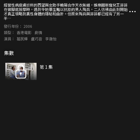
經營性病皮膚診所的西望與女助手曉陽合作天衣無縫，娛樂圈新寵兒王菲菲
在做腳底按摩時，遇到令她畢生難以抗拒的男人陶兵，二人彷彿由此刻開始
才真正領略到異性身體的隱秘和曲折。但原來陶兵與菲菲都已經有了另一
半…
發行年份：
2006
類型：
香港電影
劇情
演員：
葛民輝
盧巧音
李蘢怡
集數
第 1 集