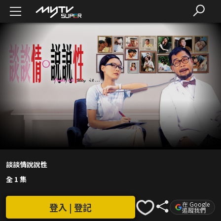
談談情說說性
全 1 集
在 Google
登入 | 登記
追蹤我們