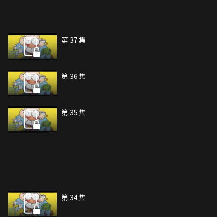
第 37 集
第 36 集
第 35 集
第 34 集