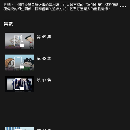
呆頭，一個用火星思維做事的農村娃，在大城市裡的“狗刨中學”裡不但顛
覆傳統的師生關係，扭轉俗套的追求方式，甚至打造驚人的寵物情緣。
集數
第 49 集
第 48 集
第 47 集