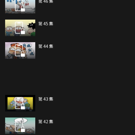
第 46 集
第 45 集
第 44 集
第 43 集
第 42 集