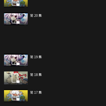
第 20 集
第 19 集
第 18 集
第 17 集