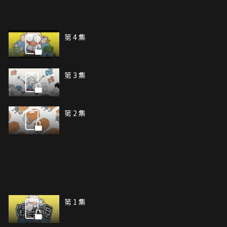
第 4 集
第 3 集
第 2 集
第 1 集