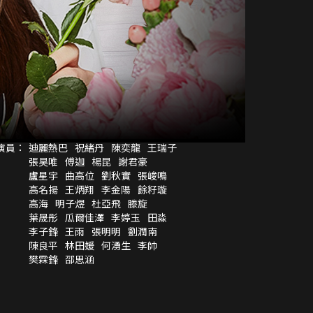
演員：
迪麗熱巴
祝緒丹
陳奕龍
王瑞子
張昊唯
傅迦
楊昆
謝君豪
盧星宇
曲高位
劉秋實
張峻鳴
高名揚
王炳翔
李金陽
餘籽璇
高海
明子煜
杜亞飛
滕旋
葉晟彤
瓜爾佳澤
李婷玉
田淼
李子鋒
王雨
張明明
劉潤南
陳良平
林田媛
何湧生
李帥
樊霖鋒
邵思涵