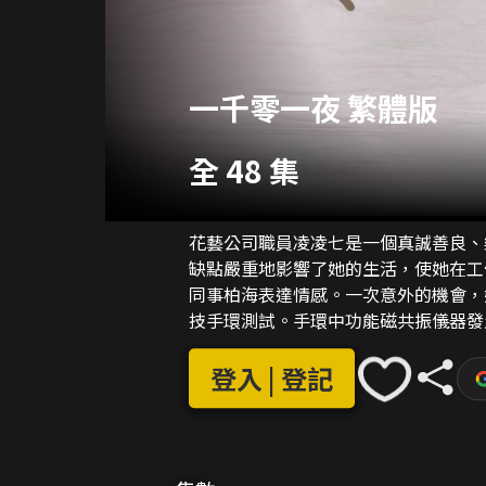
一千零一夜 繁體版
全 48 集
花藝公司職員凌凌七是一個真誠善良、
缺點嚴重地影響了她的生活，使她在工
同事柏海表達情感。一次意外的機會，
技手環測試。手環中功能磁共振儀器發
境模型中，這一失誤，讓凌凌七獲得了
七暫時放下了現實生活中自卑懦弱的缺
登入 | 登記
想照進現實，夢境中的勇氣讓凌凌七反
漸變得自信和勇敢。在夢境和現實的交
愛情。