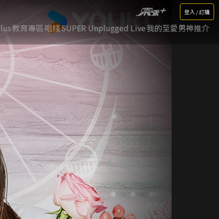
登入 / 訂購
lus
教育專區
唱錢
SUPER Unplugged Live
我的至愛男神推介