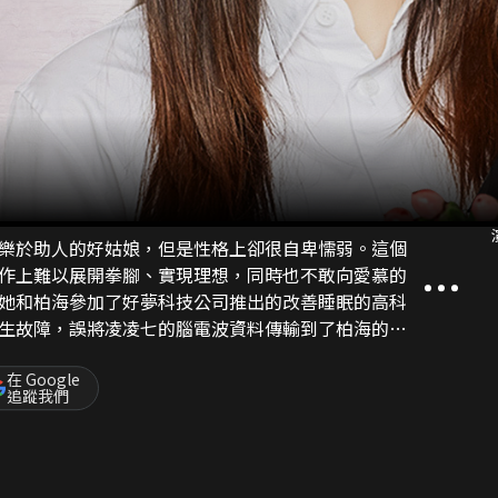
樂於助人的好姑娘，但是性格上卻很自卑懦弱。這個
作上難以展開拳腳、實現理想，同時也不敢向愛慕的
她和柏海參加了好夢科技公司推出的改善睡眠的高科
生故障，誤將凌凌七的腦電波資料傳輸到了柏海的夢
進入柏海夢境的能力。由於只是在對方的夢裡，凌凌
點，努力幫助柏海克服童年時候留下的心理陰影。夢
在 Google
追蹤我們
思自己在生活中的缺陷，她積極努力的改變自己，逐
錯中，相互治癒的兩個年輕人，收穫了美好的事業和