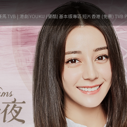
賽馬
TVB | 港劇
YOUKU (優酷)
基本版專區
短片香港 (免費)
TVB P