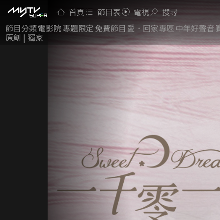
首頁
節目表
電視
搜尋
節目分類
電影院
專題限定
免費節目
愛．回家專區
中年好聲音
原創 | 獨家