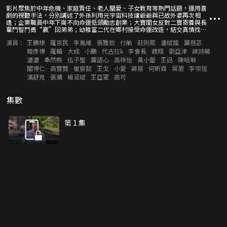
影片聚焦於中年危機、家庭責任、老人關愛、子女教育等熱門話題，運用喜
劇的視聽手法，分別講述了外孫利用元宇宙科技讓爺爺與已故外婆再次相
逢；企業職員中年下崗不向命運低頭勵志創業；大寶閨女反對二寶寄養與長
輩鬥智鬥勇“贏”回弟弟；幼稚富二代在鄉村接受命運改造，結交真情找到
人生價值，這四個開心、勵志、溫暖、積極向上的精彩故事，用最真摯的情
演員：
王鶴棣
羅京民
李胤維
張雅欽
付航
莊則熙
潘斌龍
龔蓓苾
感演繹每一個篇章。
韓彥博
羅輯
大成
小鵬
代古拉k
李會長
魏翔
劉亞津
蔣詩萌
瀟瀟
牽然熊
伍子聖
龔語心
高梓怡
黃小蕾
王迅
陳哈琳
關博仁
高贊贊
崔宸懿
王戈
小愛
蔣易
何昕霖
葉瀏
李宗恆
滿舒克
張潮
楊涵斌
王亞軍
高可
集數
第 1 集