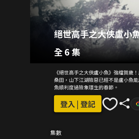
絕世高手之大俠盧小魚
全 6 集
《絕世高手之大俠盧小魚》強檔賀歲！
桑田，山下江湖險惡已經不是盧小魚能
魚順利度過險象環生的春節。
登入 | 登記
集數