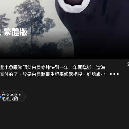
 繁體版
盧小魚跟隨師父白眉修煉快到一年，年關臨近，滄海
應付的了，於是白眉將畢生絕學傾囊相授，好讓盧小
在 Google
追蹤我們