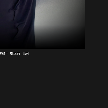
演員：
盧正雨
馬可