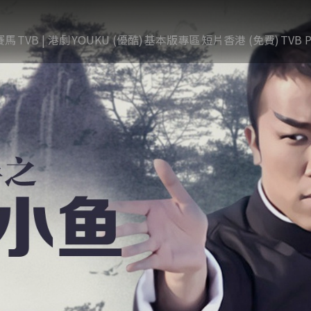
賽馬
TVB | 港劇
YOUKU (優酷)
基本版專區
短片香港 (免費)
TVB P