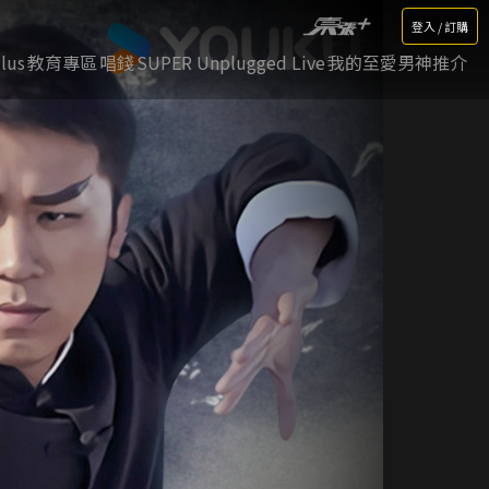
登入 / 訂購
lus
教育專區
唱錢
SUPER Unplugged Live
我的至愛男神推介