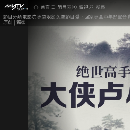
首頁
節目表
電視
搜尋
節目分類
電影院
專題限定
免費節目
愛．回家專區
中年好聲音
原創 | 獨家