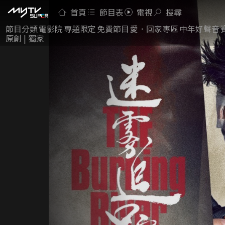
首頁
節目表
電視
搜尋
節目分類
電影院
專題限定
免費節目
愛．回家專區
中年好聲音
原創 | 獨家