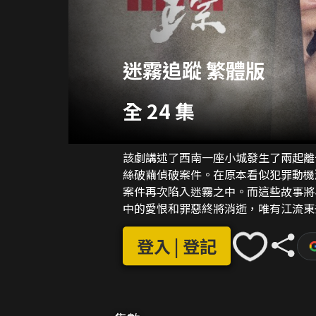
迷霧追蹤 繁體版
全 24 集
該劇講述了西南一座小城發生了兩起離
絲破繭偵破案件。在原本看似犯罪動機
案件再次陷入迷霧之中。而這些故事將
中的愛恨和罪惡終將消逝，唯有江流東
登入 | 登記