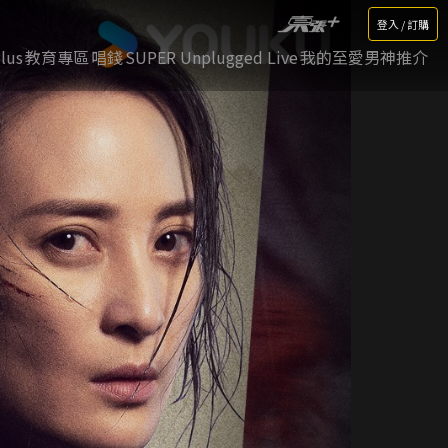
登入 / 訂購
lus
教育專區
唱錢
SUPER Unplugged Live
我的至愛男神推介