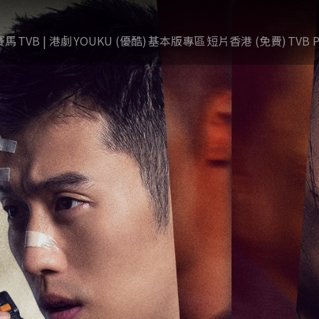
賽馬
TVB | 港劇
YOUKU (優酷)
基本版專區
短片香港 (免費)
TVB P