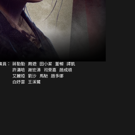
演員：
蔣勤勤
周遊
田小潔
董暢
譚凱
許瀟晗
謝宏濤
司雯嘉
趙成順
艾麗婭
劉沙
馬馳
趙多娜
白妤霏
王溪鷺