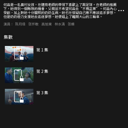
何淼是一名農村女孩，在體育老師的帶領下喜歡上了踢足球。在老師的推薦
下，她得到一個縣隊的機會，父親並不希望何淼去“不務正業”。何淼內心
受創，加上對她十分關照的奶奶生病，她也在懷疑自己應不應該追求夢想，
但是奶奶極力支援她去追逐夢想，她便踏上了離開大山的三輪車。
演員：
陈月缘
张怀敢
高旭東
林水清
张蝶
集數
第 1 集
第 2 集
第 3 集