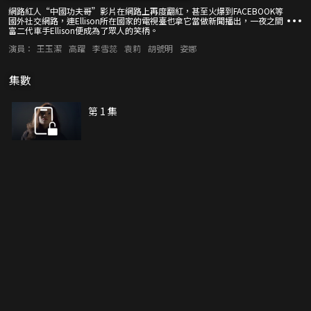
網路紅人“中國功夫哥”影片在網路上再度翻紅，甚至火爆到FACEBOOK等
國外社交網路，連Ellison所在國家的電視臺也拿它當做新聞播出，一夜之間
富二代車手Ellison便成為了眾人的笑柄。
演員：
王玉潔
高躍
李雪蕊
袁莉
胡號明
姿娜
集數
第 1 集