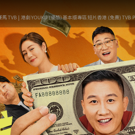
賽馬
TVB | 港劇
YOUKU (優酷)
基本版專區
短片香港 (免費)
TVB P