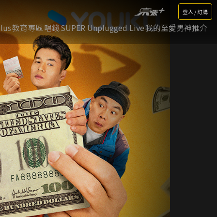
登入 / 訂購
lus
教育專區
唱錢
SUPER Unplugged Live
我的至愛男神推介