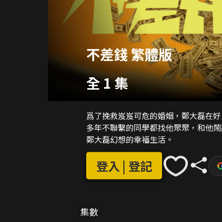
不差錢 繁體版
全 1 集
爲了挽救岌岌可危的婚姻，鄭大磊在好
多年不聯繫的同學都找他聚聚，和他鬧
鄭大磊幻想的幸福生活。
登入 | 登記
集數