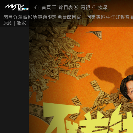
首頁
節目表
電視
搜尋
節目分類
電影院
專題限定
免費節目
愛．回家專區
中年好聲音
原創 | 獨家