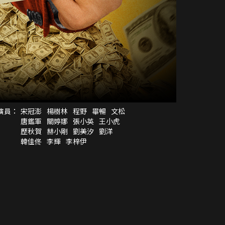
演員：
宋冠澎
楊樹林
程野
畢暢
文松
唐鑑軍
關婷娜
張小英
王小虎
歷秋賀
赫小剛
劉美汐
劉洋
韓佳佟
李輝
李梓伊