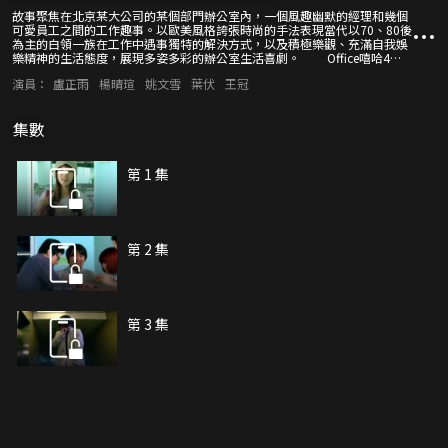
故事聚焦在北京某大公司的某個部門辦公室內，一個風趣幽默的經理和幾個
可愛員工之間的工作趣事。以歐美風格誇張時尚的手法表現當代以70、80後
為主的白領一族在工作中遇事獨特的解決方式，以及積極樂觀、充滿自我娛
樂精神的生活態度，展現多姿多彩的辦公室生活喜劇。 Office嘻哈4重
奏這部辦公室無厘頭喜劇，就像辦公室的“快樂快餐”，給本來平淡的辦公
演員：
盧正雨
楊晴瑄
姚文雪
葉伏
王冠
室開了一扇窗。
集數
第 1 集
第 2 集
第 3 集