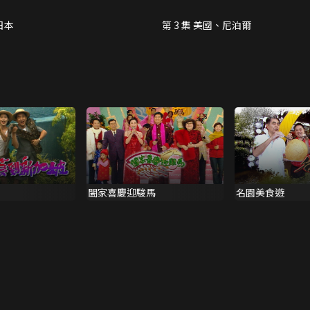
 日本
第 3 集 美國、尼泊爾
闔家喜慶迎駿馬
名園美食遊