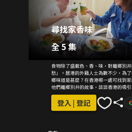
尋找家香味
全 5 集
食物除了盛載色、香、味，對離鄉別井
愁」。居港的外籍人士為數不少，為了
鄉味道是甚麼？在香港哪一處可找到家
他們離鄉別井的故事，談談香港的吸引
中最具家鄉原味道的「正宗家鄉菜」，
登入 | 登記