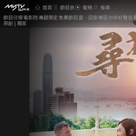
首頁
節目表
電視
搜尋
節目分類
電影院
專題限定
免費節目
愛．回家專區
中年好聲音
原創 | 獨家