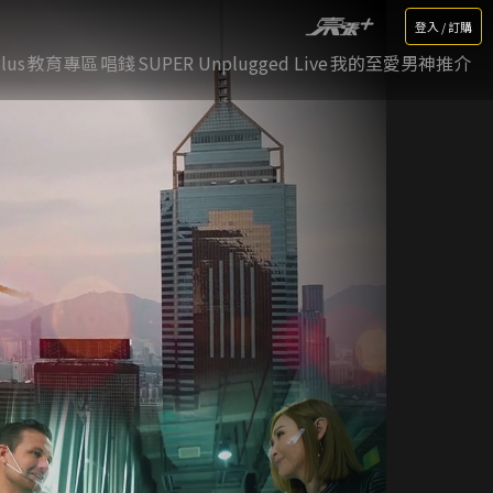
登入 / 訂購
lus
教育專區
唱錢
SUPER Unplugged Live
我的至愛男神推介