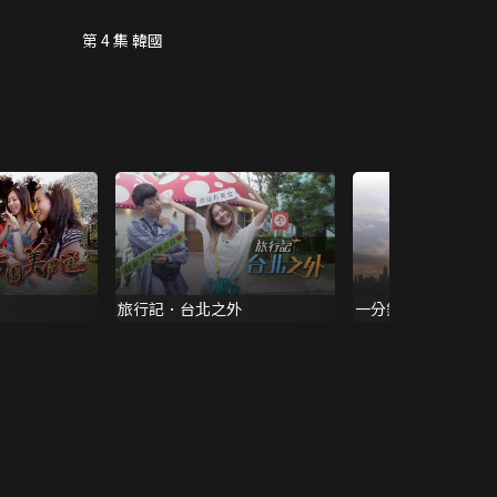
第 4 集 韓國
旅行記．台北之外
一分鐘‧一份情