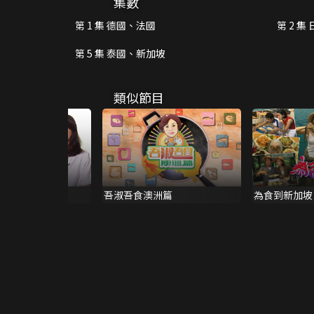
集數
第 1 集 德國、法國
第 2 集
第 5 集 泰國、新加坡
類似節目
接班人
吾淑吾食澳洲篇
為食到新加坡