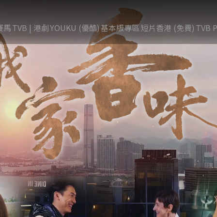
賽馬
TVB | 港劇
YOUKU (優酷)
基本版專區
短片香港 (免費)
TVB P