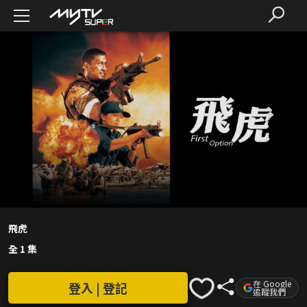
飛虎
全 1 集
在 Google
登入 | 登記
追蹤我們