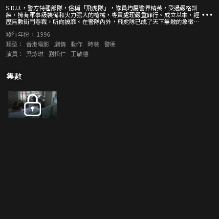
S.D.U.，警方特種部隊，俗稱「飛虎隊」，隊員均屬警界精英，受過嚴格訓
練，擁有軍事級裝備和火力强大的槍械，專責處理嚴重罪行。成立以來，經
歷無數街鬥巷戰，所向披靡。在警隊內外，飛虎隊已成了天下無敵的象徵…
發行年份：
1996
類型：
香港電影
劇情
動作
時裝
警匪
演員：
梁詠琪
劉松仁
王敏德
集數