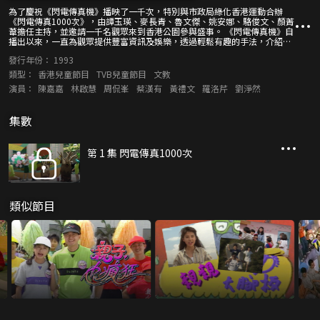
為了慶祝《閃電傳真機》播映了一千次，特別與市政局綠化香港運動合辦
《閃電傳真1000次》，由譚玉瑛、麥長青、魯文傑、姚安娜、駱俊文、顏菁
葦擔任主持，並邀請一千名觀眾來到香港公園參與盛事。 《閃電傳真機》自
播出以來，一直為觀眾提供豐富資訊及娛樂，透過輕鬆有趣的手法，介紹不
同事物，啟發孩子思考，與大家一起成長。在這個特備節目，主持會以數白
發行年份：
1993
欖方式介紹《閃電傳真機》的節目內容，與現場觀眾大玩急口令、估兒歌等
遊戲，更會以一些曾在節目中出現過的人物造型亮相。節目又請來黃智賢、
類型：
香港兒童節目
TVB兒童節目
文教
黎芷珊、陳松齡擔任嘉賓，當中陳松齡更會大開金口，獻唱兒歌<夏季SHA
演員：
陳嘉嘉
林啟慧
周侃峯
蔡漢有
黃禮文
羅洛芹
劉淨然
LA LA>、<小白船>、<心願>，並為「TVB兒童節」主持揭幕儀式。
集數
第 1 集 閃電傳真1000次
類似節目