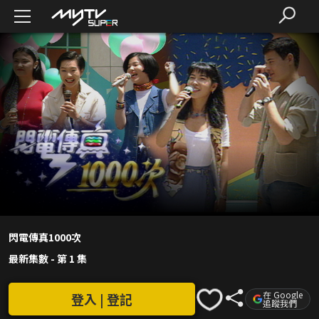
閃電傳真1000次
最新集數
-
第 1 集
在 Google
登入 | 登記
追蹤我們