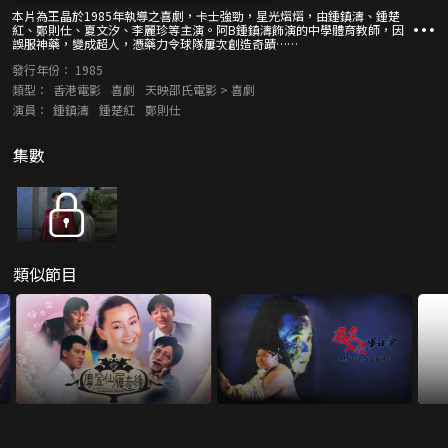
本片為王晶於1985年執導之喜劇，卡士強勁，星光熠熠，由鍾鎮濤、鍾楚
紅、鄭則仕、夏文汐、李麗珍等主演。阿B鍾鎮濤飾演的中學體育教師，因
誤服神藥，變成超人，憑藥力令球隊屢次創造奇蹟……
發行年份：
1985
類型：
香港電影
喜劇
天映邵氏電影 > 喜劇
演員：
鍾鎮濤
鍾楚紅
鄭則仕
集數
類似節目