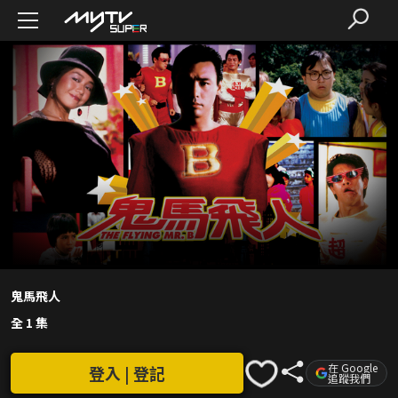
鬼馬飛人
全 1 集
在 Google
登入 | 登記
追蹤我們