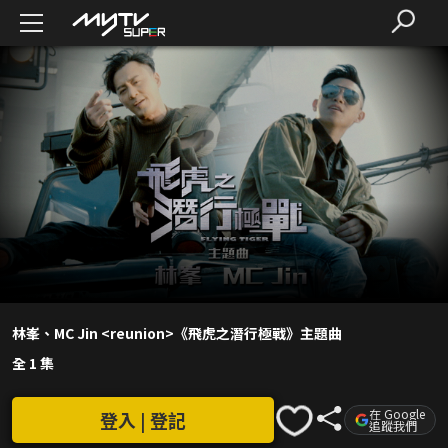
林峯、MC Jin <reunion>《飛虎之潛行極戰》主題曲
全 1 集
在 Google
登入 | 登記
追蹤我們