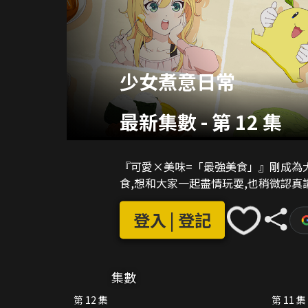
少女煮意日常
最新集數
-
第 12 集
『可愛×美味=「最強美食」』剛成為
食,想和大家一起盡情玩耍,也稍微認真
登入 | 登記
集數
第 12 集
第 11 集