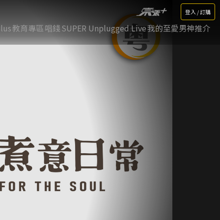
登入 / 訂購
lus
教育專區
唱錢
SUPER Unplugged Live
我的至愛男神推介