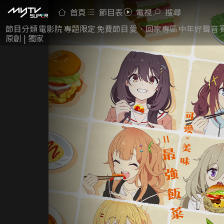
首頁
節目表
電視
搜尋
節目分類
電影院
專題限定
免費節目
愛．回家專區
中年好聲音
原創 | 獨家