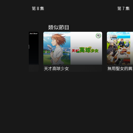
第 8 集
第 7 集
類似節目
天才高球少女
無用聖女的異
藉隱藏技能召