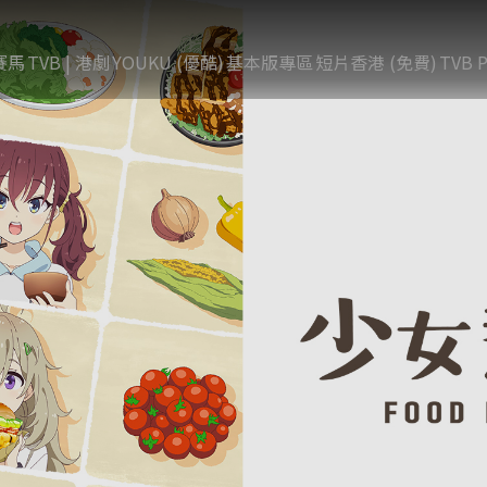
賽馬
TVB | 港劇
YOUKU (優酷)
基本版專區
短片香港 (免費)
TVB P