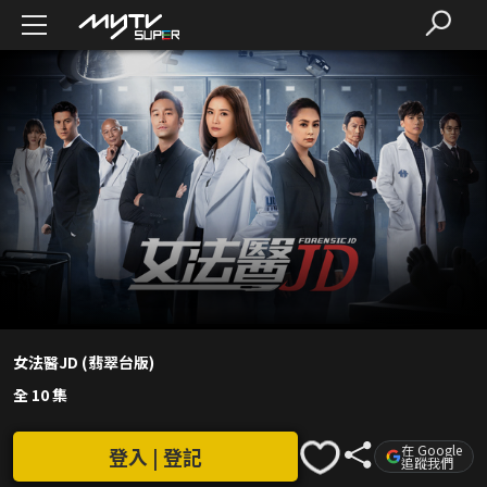
女法醫JD (翡翠台版)
全 10 集
在 Google
登入 | 登記
追蹤我們