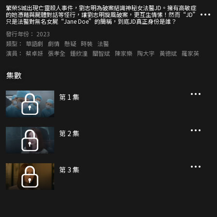
繁榮S城出現亡靈殺人事件，劉志明為破案結識神秘女法醫JD。擁有高敏症
的她憑藉與屍體對話等怪行，讓劉志明旋風破案，更互生情愫！然而“JD”
只是法醫對無名女屍“Jane Doe”的簡稱，到底JD真正身份是誰？
發行年份：
2023
類型：
華語劇
劇情
懸疑
時裝
法醫
演員：
蔡卓妍
張孝全
鍾欣潼
關智斌
陳家樂
陶大宇
黃德斌
羅家英
集數
第 1 集
第 2 集
第 3 集