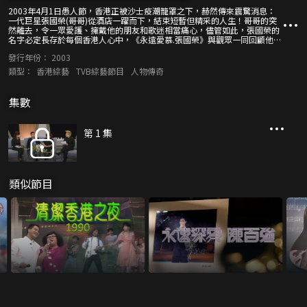
2003年4月1日愚人節，香港正被沙士疫潮籠罩之下，赫然傳來震驚消息：
一代巨星張國榮(哥哥)從酒店一躍而下，結束短暫但精采的人生！哥哥的突
然離去，令一眾愛護、擁戴他的朋友和歌迷相當痛心，儘管如此，張國榮的
名字必定長存於每個香港人心中，《永遠愛慕.張國榮》與觀眾一同回顧他輝
煌的一生。 節目重溫張國榮的演藝歷程，包括入行經過、所獲獎項、首個及
發行年份：
2003
告別演唱會、童年照片和表演片段等等，彌足珍貴。主持陳松伶和林曉峰更
於節目中透過電話訪問林嘉欣、葉童、狄龍和陳慧琳，四人憶述與哥哥的相
類型：
香港綜藝
TVB綜藝節目
人物傳奇
處往事。此外，嘉賓張栢芝、莫文蔚、沈殿霞、鄧光榮和陳少寶亦親臨節
目，大談對張國榮的感覺。未能到場的前輩藝人薛家燕和潘迪華則錄下片
段，回憶哥哥的生前點滴。 另外，節目更重溫哥哥的悅耳金曲及在電影《阿
集數
飛正傳》、《異度空間》中的精彩演出片段。
第 1 集
類似節目