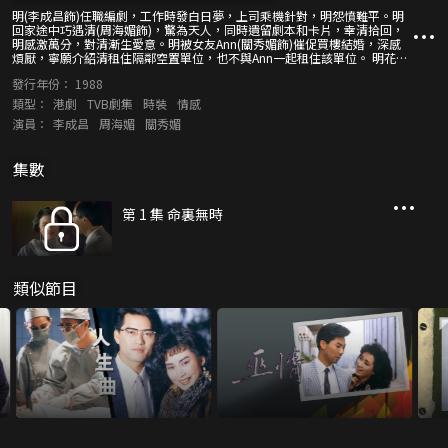
明(李成昌飾)任職編劇，工作時發白日夢，上司乘機針對，明怨憤難平。明
回家途中巧遇清(周海媚飾)，驚為天人，同時遺留劇本和卡片，幸清拾回，
明感激萬分，對清漸生愛意。明被女友Ann(關秀媚飾)催促買樓結婚，深感
煩厭，寧願介紹清租住隔鄰空置單位，也不與Ann一起租住該單位。 明花千
多元買六合彩中獎，與同事到夜總會消遣巧遇清，始知清做舞女。明上班遲
發行年份：
1988
到，上司對他冷嘲熱諷，明憤然辭職。明再買六合彩，贏了千多萬元，意氣
風發，激走了Ann，又到夜總會炫耀，向清示愛，清婉拒。賊匪打劫清家，
類型：
港劇
TVB劇集
時裝
情感
無意中換去明的中獎彩票，明愕然。
演員：
李成昌
周海媚
關秀媚
集數
第 1 集 命裏無時
類似節目