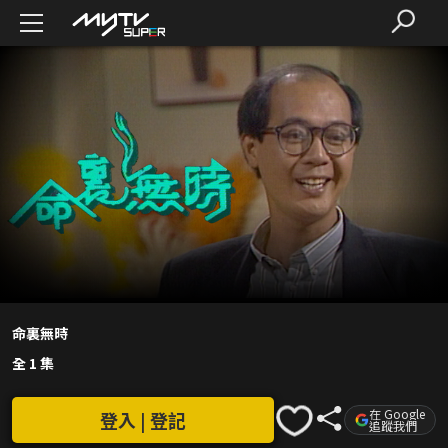
命裏無時
全 1 集
在 Google
登入 | 登記
追蹤我們