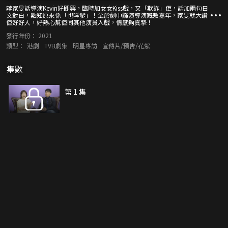
蔣家旻話導演Kevin好即興，臨時加女女Kiss戲，又「欺詐」佢，話加兩句日
文對白，點知原來係「也咩爹」！至於劇中飾演導演嘅敖嘉年，家旻就大讚
佢好好人，好熱心幫佢同其他演員入戲，情感夠真摯！
發行年份：
2021
類型：
港劇
TVB劇集
明星專訪
宣傳片/預告/花絮
集數
第 1 集