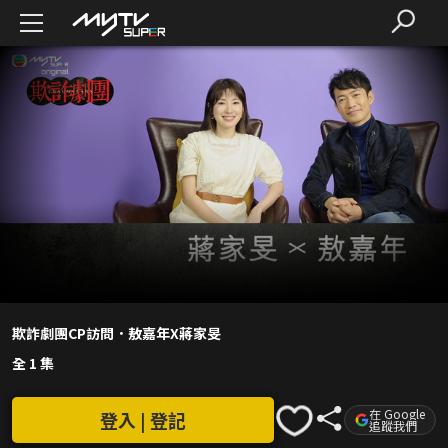
欺詐劇團CP訪問．敖嘉年X蔣家旻
全 1 集
在 Google
登入 | 登記
追蹤我們