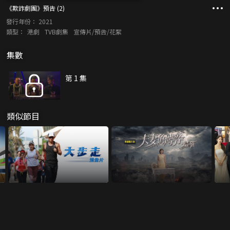
《欺詐劇團》預告 (2)
發行年份：
2021
類型：
港劇
TVB劇集
宣傳片/預告/花絮
集數
第 1 集
類似節目