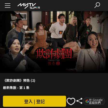
《欺詐劇團》預告 (2)
最新集數
-
第 1 集
在 Google
登入 | 登記
追蹤我們