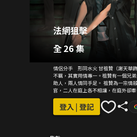
法網狙擊
全 26 集
情侶分手 形同水火 甘祖贊（謝天華飾）是一名能幹的大律師，在法律界頗有名氣，他外表
不羈，其實用情專一。祖贊有一個兄弟
助人，兩人情同手足。 祖贊為一宗情殺案擔任辯方大律師，況天藍（楊怡飾）則擔當檢控
官，二人在庭上各不相讓，在庭外卻牽
率直、對工作充滿熱誠的檢控官，因工
終發展成同居情侶。祖贊認定天藍便是
登入 | 登記
思向天藍求婚，但一場誤會最終令二人分手收場。 祖贊以外判檢控官
天藍同一職場，二人儼如一對鬥氣冤家
見衝突，二人關係更趨惡劣。這時一名
亦不想再糾纏過去關係，與雙悅展開新