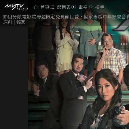
首頁
節目表
電視
搜尋
節目分類
電影院
專題限定
免費節目
愛．回家專區
中年好聲音
原創 | 獨家