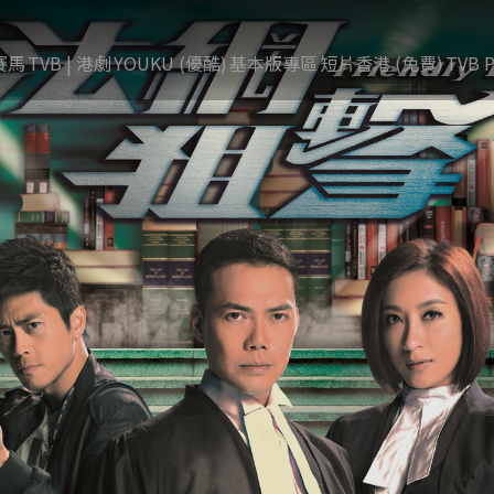
賽馬
TVB | 港劇
YOUKU (優酷)
基本版專區
短片香港 (免費)
TVB P