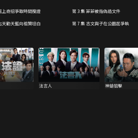
天藍身上發生變故，使其想法改變，默默在背後撮合
集 庭上奇招爭取時間搜證
第 3 集 菲菲被指偽造文件
，登上報章頭條，二人交惡。波地得知美辰竟調入重
集 古天勸天藍向祖贊坦白
第 7 集 志文與子在公園起爭執
色，以刁鑽聰明化解波地的作弄，而波地常弄巧反
於心不忍，寧願自己去擋，美辰冷眼旁觀，看出波地
後，波地上司出來獨領功勞，美辰看在眼裡替他不
一文一武，成為拍擋。美辰為了逃避父親制肘，搬往
母原來是父親保祥的舊戀人，被美辰父橫刀奪愛，保
波地與美辰夾在上一輩恩怨中，哭笑不得。 此時一
愛護，亦勾起了波地父子對她的好奇心。 拯救無
神鎗狙擊
法言人
波地、美辰遂暫時放下個人私情，合力要將奸徒入
、燦爛過也不枉此生，兩人最終何去何從？