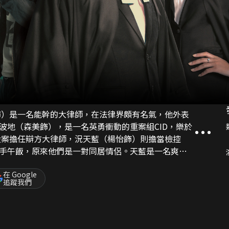
波地（森美飾），是一名英勇衝動的重案組CID，樂於
手午飯，原來他們是一對同居情侶。天藍是一名爽朗
作與祖贊認識，二人因對方的才華和性格互相吸引，
他生命中的真命天「女」，萌生求婚的念頭，花盡心
在 Google
追蹤我們
形式加入律政司，再與
。祖贊要替三年前一宗懸案翻案，與天藍經常發生意
美麗秘書祝雙悅(王君馨飾)出現，主動追求祖贊，祖贊
戀情。天藍起初也自以為灑脫，但看著二人打得火