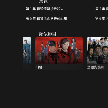
集數
熱，卻不自覺妒忌起來。與此同時，在
第 1 集 祖贊懷疑祝青殺夫
第 2 
祖贊和雙悅…… 一文一武 互擦火花 波地一次行動中遇上臥底艾美辰（陳敏之飾），美辰連
累波地大出洋相，其醜態還被記者拍下
第 5 集 祖贊溫柔令天藍心甜
第 6 
案組，一心想著報仇，但美辰卻毫無懼
拙，作繭自縛，有時見美辰身陷險境又
骨子裡其實是個戇直好人。 殺警案中波地為求破案亦費盡心血追查，美辰從旁協助，兩人既
類似節目
鬥氣又互補不足，擦出火花。案件結束
值，助波地取回公道，二人漸生默契，
波地家附近，成為鄰居，波地發現美辰
祥伺機向美辰父親報復，兩人常起風波。
名女法官不斷借意接近波地，盡顯關懷和
辜 還予公道 一名有財有勢的商人犯下令人髮指的大罪，為一己私利殺害了多條無辜性命，
刑警
法證先鋒III
但法律似乎未能制裁他，祖贊、天藍、
罪，還死者公道。 另一方面，祖贊仍對天藍不離不棄，縱使生命充滿陰霾和不公平，但應該
要珍惜眼前一切，拋開猜疑，曾經愛過