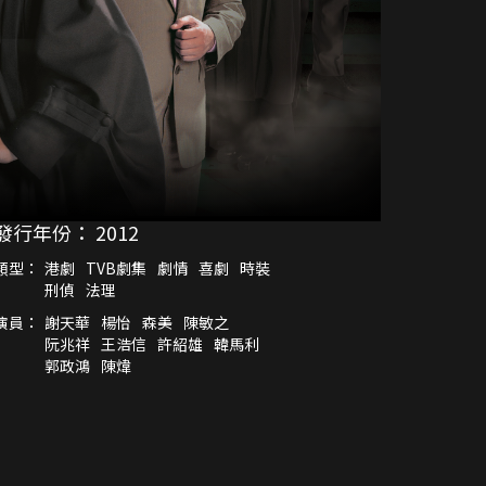
發行年份：
2012
類型：
港劇
TVB劇集
劇情
喜劇
時裝
刑偵
法理
演員：
謝天華
楊怡
森美
陳敏之
阮兆祥
王浩信
許紹雄
韓馬利
郭政鴻
陳煒