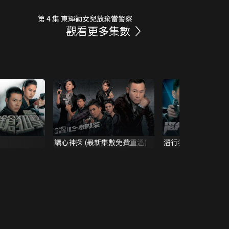
第 4 集 東輝勸女兒放棄當警察
觀看更多集數
讀心神探 (最新集數免費重溫)
潛行狙擊