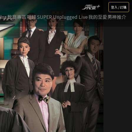
登入 / 訂購
lus
教育專區
唱錢
SUPER Unplugged Live
我的至愛男神推介