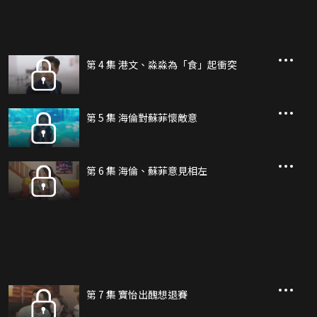
第 4 集 港文、淼淼為「食」起衝突
第 5 集 海倫對蘇菲懷敵意
第 6 集 海倫、蘇菲意見相左
第 7 集 寶怡出醜想退賽