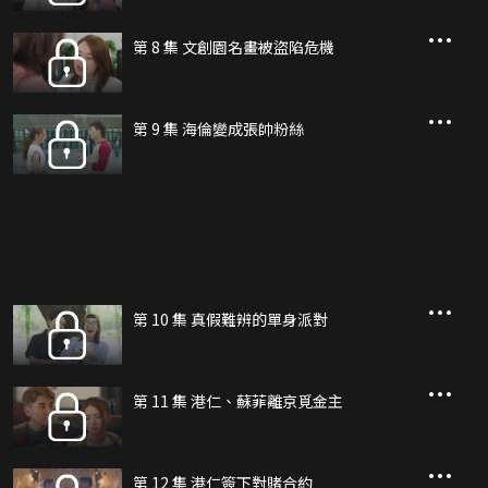
第 8 集 文創園名畫被盜陷危機
第 9 集 海倫變成張帥粉絲
第 10 集 真假難辨的單身派對
第 11 集 港仁、蘇菲離京覓金主
第 12 集 港仁簽下對賭合約