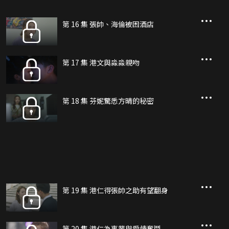
第 16 集 張帥、海倫被困酒店
第 17 集 港文與淼淼親吻
第 18 集 芬妮驚悉方晴的秘密
第 19 集 港仁得張帥之助有望翻身
第 20 集 港仁為事業與愛情奮鬥