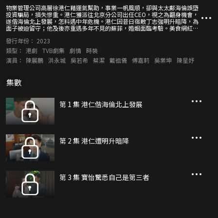
物業管理公司高層徐港仁藉運氣幫助，事業一帆風順，卻與太太鄺海倫誤墮
投資騙局，損失慘重。港仁獲派往北京分公司出任CEO，視之為翻身機會，
遂偕海倫北上發展，怎料遇中年危機。港仁因昔日宿敵丁志強明升暗降，為
面子被迫留守；他及後亦重遇多年不見的蘇菲，婚姻面臨考驗。美食網紅徐
港文、街頭歌手徐寶怡各有原因北上投靠大哥港仁，一家人集思廣益，想將
發行年份：
2023
廢棄變壓廠改造成文創園。「佛系主義」的港仁，要認真為人生打場硬仗！
類型：
港劇
TVB劇集
劇情
時裝
演員：
陳展鵬
洪永城
吳若希
蔡潔
戴祖儀
傅嘉莉
吳業坤
陳星妤
集數
第 1 集 港仁偕海倫北上發展
第 2 集 港仁遭明升暗降
第 3 集 寶怡驚悉自己是第三者