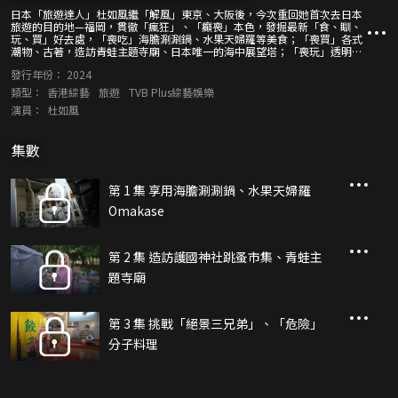
日本「旅遊達人」杜如風繼「解風」東京、大阪後，今次重回她首次去日本
旅遊的目的地—福岡，貫徹「瘋狂」、「癲喪」本色，發掘最新「食、瞓、
玩、買」好去處，「喪吃」海膽涮涮鍋、水果天婦羅等美食；「喪買」各式
潮物、古著，造訪青蛙主題寺廟、日本唯一的海中展望塔；「喪玩」透明滑
梯等大型戶外遊樂設施、挑戰日本最「危險」餐廳…… 「玩轉」福岡後，如
發行年份：
2024
風還「加碼」帶攝製隊暢遊糸島、大川、佐賀縣等地，帶來加倍驚喜的行
程！
類型：
香港綜藝
旅遊
TVB Plus綜藝娛樂
演員：
杜如風
集數
第 1 集 享用海膽涮涮鍋、水果天婦羅
Omakase
第 2 集 造訪護國神社跳蚤市集、青蛙主
題寺廟
第 3 集 挑戰「絕景三兄弟」、「危險」
分子料理