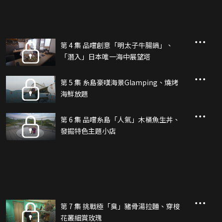
第 4 集 品嚐創意「明太子牛腸鍋」、
「潛入」日本唯一海中展望塔
第 5 集 糸島豪嘆海景Glamping、燒烤
海鮮放題
第 6 集 品嚐糸島「人氣」木桶魚生丼、
發掘特色主題小店
第 7 集 挑戰極「臭」豬骨湯拉麵、穿梭
花叢細賞玫瑰