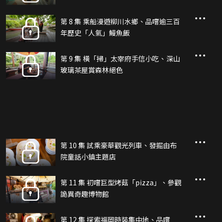
第 8 集 乘船漫遊柳川水鄉、品嚐逾三百
年歷史「人氣」鰻魚飯
第 9 集 橫「掃」太宰府手信小吃、深山
玻璃茶屋賞森林絕色
第 10 集 試乘豪華觀光列車、發掘由布
院童話小鎮主題店
第 11 集 初嚐巨型烤菇「pizza」、參觀
詭異奇趣博物館
第 12 集 探索福岡時裝集中地、品嚐