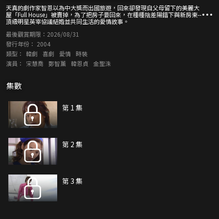
天真的劇作家智恩以為中大獎而出國旅遊，回來卻發現自父母留下的美麗大
屋「Full House」被賣掉，為了把房子要回來，在種種陰差陽錯下與新房東--
頂級明星英宰協議結婚並共同生活的愛情故事。
最後觀賞期限：
2026/08/31
發行年份：
2004
類型：
韓劇
喜劇
愛情
時裝
演員：
宋慧喬
鄭智薰
韓恩貞
金聖洙
集數
第 1 集
第 2 集
第 3 集