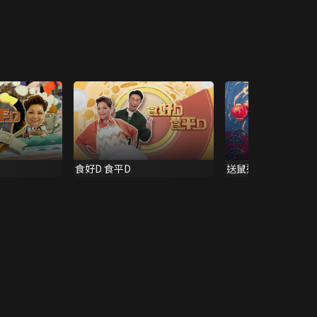
食好D 食平D
送鼠迎牛開運王