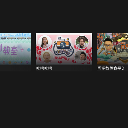
咔嚓咔嚓
阿媽教落食平D