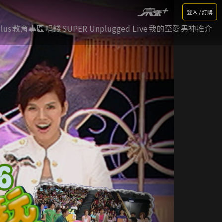
登入 / 訂購
lus
教育專區
唱錢
SUPER Unplugged Live
我的至愛男神推介