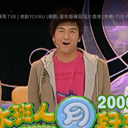
賽馬
TVB | 港劇
YOUKU (優酷)
基本版專區
短片香港 (免費)
TVB P