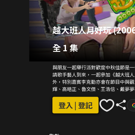
越大班人月好玩 (2006
全 1 集
與朋友一起舉行派對歡度中秋佳節是一
請歌手藝人到來，一起參加《越大班人
外，特別嘉賓李克勤亦會在節目中與觀眾猜猜
輝、高皓正、魯文傑、王浩信、戴夢夢
各隊員為求勝出比賽，各出奇招，不惜
得豐富的獎品呢？
登入 | 登記