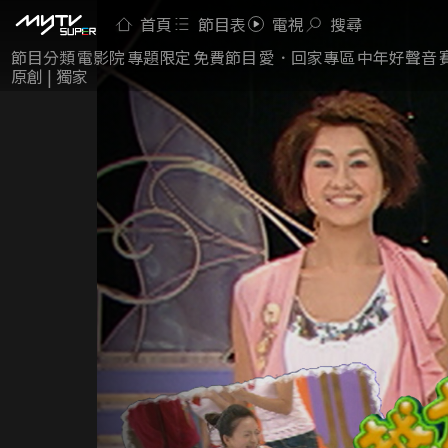
首頁
節目表
電視
搜尋
節目分類
電影院
專題限定
免費節目
愛．回家專區
中年好聲音
原創 | 獨家