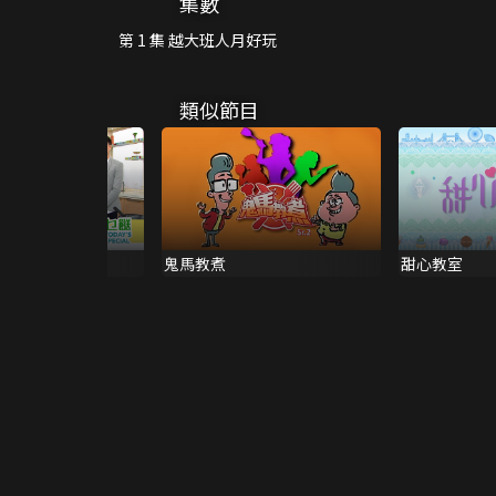
集數
第 1 集 越大班人月好玩
類似節目
今晚食乜餸烹飪篇
鬼馬教煮
甜心教室