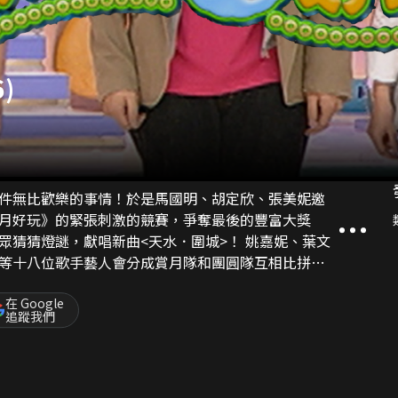
)
件無比歡樂的事情！於是馬國明、胡定欣、張美妮邀
月好玩》的緊張刺激的競賽，爭奪最後的豐富大獎
燈謎，獻唱新曲<天水．圍城>！ 姚嘉妮、葉文
等十八位歌手藝人會分成賞月隊和團圓隊互相比拼。
犯規，場面異常爆笑，到底最後誰可成為大贏家，獲
在 Google
追蹤我們