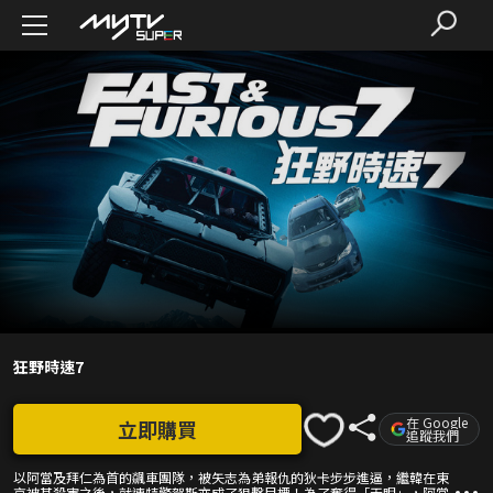
狂野時速7
在 Google
立即購買
追蹤我們
以阿當及拜仁為首的飊車團隊，被矢志為弟報仇的狄卡步步進逼，繼韓在東
京被其殺害之後，就連特警賀斯亦成了狙擊目標！為了奪得「天眼」，阿當