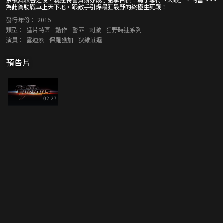
為此駕駛戰車上天下地，跟敵手引爆最狂最野的終極生死戰！
發行年份：
2015
類型：
猛片特區
動作
警匪
刺激
狂野時速系列
演員：
雲迪素
保羅獲加
狄維莊遜
預告片
02:27